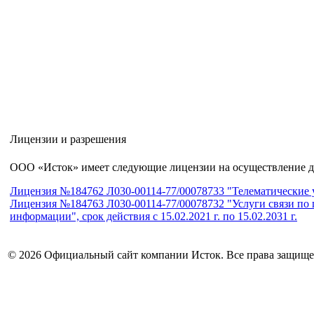
Лицензии и разрешения
ООО «Исток» имеет следующие лицензии на осуществление де
Лицензия №184762 Л030-00114-77/00078733 "Телематические услу
Лицензия №184763 Л030-00114-77/00078732 "Услуги связи по п
информации", срок действия с 15.02.2021 г. по 15.02.2031 г.
© 2026 Официальный сайт компании Исток. Все права защищ